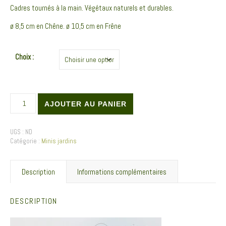
Cadres tournés à la main. Végétaux naturels et durables.
ø 8,5 cm en Chêne. ø 10,5 cm en Frêne
Choix :
quantité de Mini jardin • Bijou mural • Jean
AJOUTER AU PANIER
UGS :
ND
Catégorie :
Minis jardins
Description
Informations complémentaires
DESCRIPTION