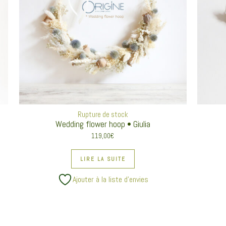
Rupture de stock
Wedding flower hoop • Giulia
119,00
€
 plusieurs variations. Les options peuvent être choisies sur la page du produit
LIRE LA SUITE
Ajouter à la liste d’envies