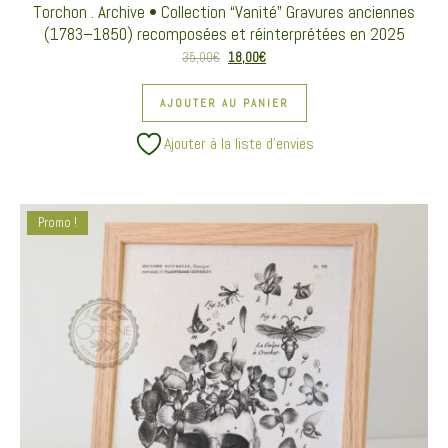
Torchon . Archive • Collection “Vanité” Gravures anciennes
(1783–1850) recomposées et réinterprétées en 2025
Le prix initial était : 35,00€.
Le prix actuel est : 18,00€.
35,00
€
18,00
€
AJOUTER AU PANIER
Ajouter à la liste d’envies
Promo !