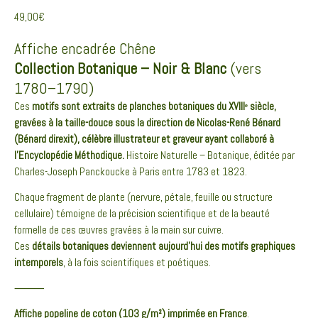
49,00
€
Affiche encadrée Chêne
Collection Botanique – Noir & Blanc
(vers
1780–1790)
Ces
motifs sont extraits de planches botaniques du XVIIIᵉ siècle,
gravées à la taille-douce sous la direction de Nicolas-René Bénard
(Bénard direxit), célèbre illustrateur et graveur ayant collaboré à
l’Encyclopédie Méthodique.
Histoire Naturelle – Botanique, éditée par
Charles-Joseph Panckoucke à Paris entre 1783 et 1823.
Chaque fragment de plante (nervure, pétale, feuille ou structure
cellulaire) témoigne de la précision scientifique et de la beauté
formelle de ces œuvres gravées à la main sur cuivre.
Ces
détails botaniques deviennent aujourd’hui des motifs graphiques
intemporels
, à la fois scientifiques et poétiques.
⸻
Affiche popeline de coton (103 g/m²) imprimée en France
.