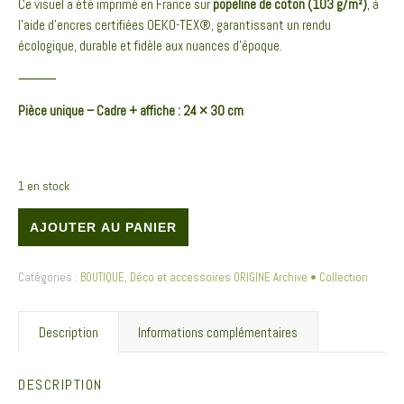
Ce visuel a été imprimé en France sur
popeline de coton (103 g/m²)
, à
l’aide d’encres certifiées OEKO-TEX®, garantissant un rendu
écologique, durable et fidèle aux nuances d’époque.
⸻
Pièce unique – Cadre + affiche : 24 × 30 cm
1 en stock
quantité de Affiche textile encadrée Chêne . Archive • Collection • Heliant
AJOUTER AU PANIER
Catégories :
BOUTIQUE
,
Déco et accessoires ORIGINE Archive • Collection
Description
Informations complémentaires
DESCRIPTION