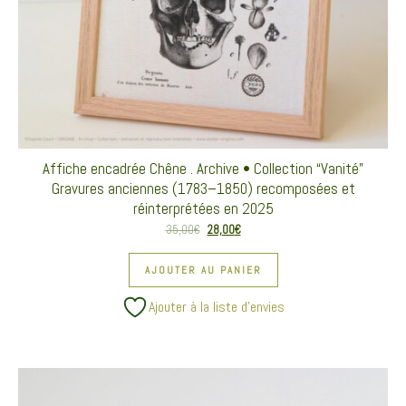
Affiche encadrée Chêne . Archive • Collection “Vanité”
Gravures anciennes (1783–1850) recomposées et
réinterprétées en 2025
Le prix initial était : 35,00€.
Le prix actuel est : 28,00€.
35,00
€
28,00
€
AJOUTER AU PANIER
Ajouter à la liste d’envies