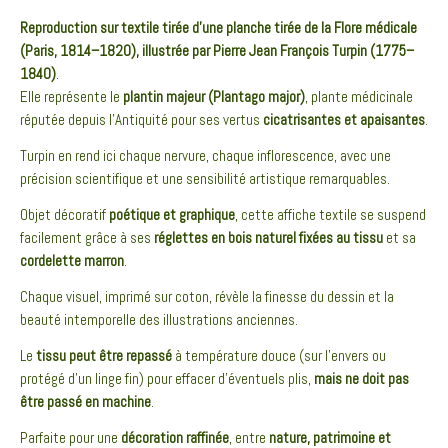
Reproduction sur textile tirée d’une planche tirée de la Flore médicale
(Paris, 1814–1820), illustrée par Pierre Jean François Turpin (1775–
1840)
.
Elle représente le
plantin
majeur (Plantago major)
, plante médicinale
réputée depuis l’Antiquité pour ses vertus
cicatrisantes et apaisantes
.
Turpin en rend ici chaque nervure, chaque inflorescence, avec une
précision scientifique et une sensibilité artistique remarquables.
Objet décoratif
poétique et graphique
, cette affiche textile se suspend
facilement grâce à ses
réglettes en bois naturel fixées au tissu
et sa
cordelette marron
.
Chaque visuel, imprimé sur coton, révèle la finesse du dessin et la
beauté intemporelle des illustrations anciennes.
Le
tissu peut être repassé
à température douce (sur l’envers ou
protégé d’un linge fin) pour effacer d’éventuels plis,
mais ne doit pas
être passé en machine
.
Parfaite pour une
décoration raffinée
, entre
nature, patrimoine et