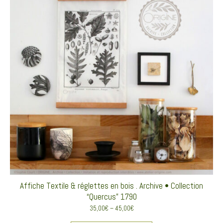
Affiche Textile & réglettes en bois . Archive • Collection
“Quercus” 1790
35,00
€
–
45,00
€
Ce produit a plusieurs va