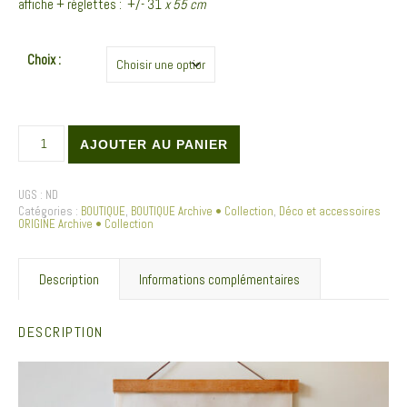
affiche + réglettes : +/- 31
x 55 cm
Choix :
quantité de Affiche Textile & réglettes en bois . Archive • Collection “Plan
AJOUTER AU PANIER
UGS :
ND
Catégories :
BOUTIQUE
,
BOUTIQUE Archive • Collection
,
Déco et accessoires
ORIGINE Archive • Collection
Description
Informations complémentaires
DESCRIPTION