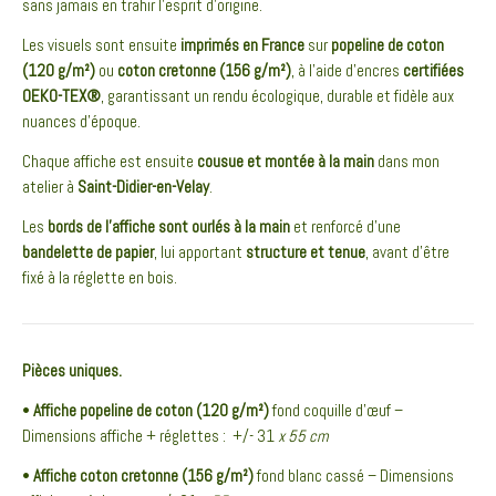
sans jamais en trahir l’esprit d’origine.
Les visuels sont ensuite
imprimés en France
sur
popeline de coton
(120 g/m²)
ou
coton cretonne (156 g/m²)
, à l’aide d’encres
certifiées
OEKO-TEX®
, garantissant un rendu écologique, durable et fidèle aux
nuances d’époque.
Chaque affiche est ensuite
cousue et montée à la main
dans mon
atelier à
Saint-Didier-en-Velay
.
Les
bords de l’affiche sont ourlés à la main
et renforcé d’une
bandelette de papier
, lui apportant
structure et tenue
, avant d’être
fixé à la réglette en bois.
Pièces uniques.
•
Affiche popeline de coton (120 g/m²)
fond coquille d’œuf –
Dimensions affiche + réglettes : +/- 31
x 55 cm
•
Affiche coton cretonne (156 g/m²)
fond blanc cassé – Dimensions