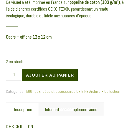
Ce visuel a été imprimé en France sur
popeline de coton (103 g/m²)
, à
l’aide d’encres certifiées OEKO-TEX®, garantissant un rendu
écologique, durable et fidèle aux nuances d’époque.
⸻
Cadre + affiche 12 x 12 cm
2 en stock
quantité de TRIO Affiches textiles encadrées Chêne . Archive • Collection •
AJOUTER AU PANIER
Catégories :
BOUTIQUE
,
Déco et accessoires ORIGINE Archive • Collection
Description
Informations complémentaires
DESCRIPTION