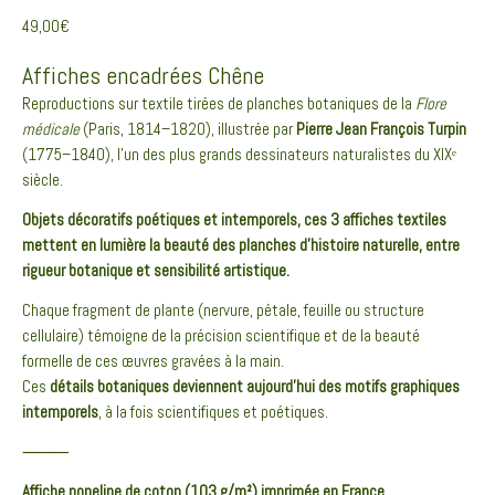
49,00
€
Affiches encadrées Chêne
Reproductions sur textile tirées de planches botaniques de la
Flore
médicale
(Paris, 1814–1820), illustrée par
Pierre Jean François Turpin
(1775–1840), l’un des plus grands dessinateurs naturalistes du XIXᵉ
siècle.
Objets décoratifs poétiques et intemporels, ces 3 affiches textiles
mettent en lumière la beauté des planches d’histoire naturelle, entre
rigueur botanique et sensibilité artistique.
Chaque fragment de plante (nervure, pétale, feuille ou structure
cellulaire) témoigne de la précision scientifique et de la beauté
formelle de ces œuvres gravées à la main.
Ces
détails botaniques deviennent aujourd’hui des motifs graphiques
intemporels
, à la fois scientifiques et poétiques.
⸻
Affiche popeline de coton (103 g/m²) imprimée en France
.