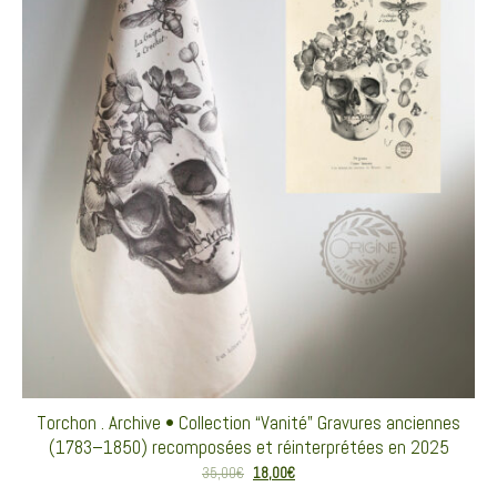
Torchon . Archive • Collection “Vanité” Gravures anciennes
(1783–1850) recomposées et réinterprétées en 2025
Le prix initial était : 35,00€.
Le prix actuel est : 18,00€.
35,00
€
18,00
€