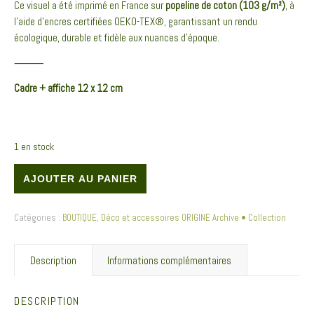
Ce visuel a été imprimé en France sur
popeline de coton (103 g/m²)
, à
l’aide d’encres certifiées OEKO-TEX®, garantissant un rendu
écologique, durable et fidèle aux nuances d’époque.
⸻
Cadre + affiche 12 x 12 cm
1 en stock
quantité de TRIO Affiches textiles encadrées Chêne . Archive • Collection •
AJOUTER AU PANIER
Catégories :
BOUTIQUE
,
Déco et accessoires ORIGINE Archive • Collection
Description
Informations complémentaires
DESCRIPTION