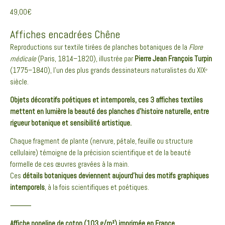
49,00
€
Affiches encadrées Chêne
Reproductions sur textile tirées de planches botaniques de la
Flore
médicale
(Paris, 1814–1820), illustrée par
Pierre Jean François Turpin
(1775–1840), l’un des plus grands dessinateurs naturalistes du XIXᵉ
siècle.
Objets décoratifs poétiques et intemporels, ces 3 affiches textiles
mettent en lumière la beauté des planches d’histoire naturelle, entre
rigueur botanique et sensibilité artistique.
Chaque fragment de plante (nervure, pétale, feuille ou structure
cellulaire) témoigne de la précision scientifique et de la beauté
formelle de ces œuvres gravées à la main.
Ces
détails botaniques deviennent aujourd’hui des motifs graphiques
intemporels
, à la fois scientifiques et poétiques.
⸻
Affiche popeline de coton (103 g/m²) imprimée en France
.