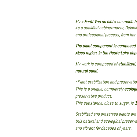
.
My «
Forêt Vue du ciel
» are
made to
As a qualified cabinetmaker, Delph
and professional process, from her 
The plant component is composed b
Alpes region, in the Haute-Loire de
My work is composed of
stabilized,
natural sand
.
*Plant stabilization and preservatio
This is a unique, completely
ecologi
preservative product.
This substance, close to sugar, is
1
Stabilized and preserved plants are 
this natural and ecological preserv
and vibrant for decades of years.