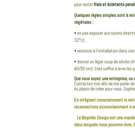
pour rester
frais et éclatants pend
Quelques règles simples sont à ret
végétales :
• ne pas exposer aux rayons directs
32°c).
• renoncer à l’installation dans une
• donner un léger coup de sèche-ch
40/50 cm). Cela suffira à lever les 
Que vous soyez une entreprise, ou u
Contactez-moi afin de me parler de 
Au plaisir de créer pour vous. Sophie
.
En intégrant consciemment la natur
reconnectons inconsciemment à ell
Le Biophilic Design est une maniè
dans lesquels nous pouvons vivre, tr