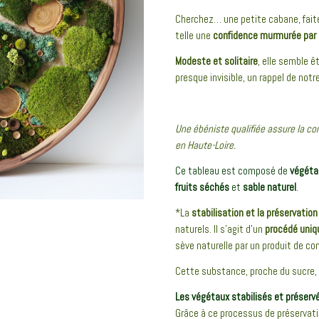
Cherchez… une petite cabane, faite
telle une
confidence murmurée par l
Modeste et solitaire
, elle semble ê
presque invisible, un rappel de notr
Une ébéniste qualifiée assure la co
en Haute-Loire.
Ce tableau est composé de
végéta
fruits séchés
et
sable naturel
.
*La
stabilisation et la préservatio
naturels. Il s’agit d’un
procédé uniq
sève naturelle par un produit de co
Cette substance, proche du sucre,
Les végétaux stabilisés et préservés
Grâce à ce processus de préservatio