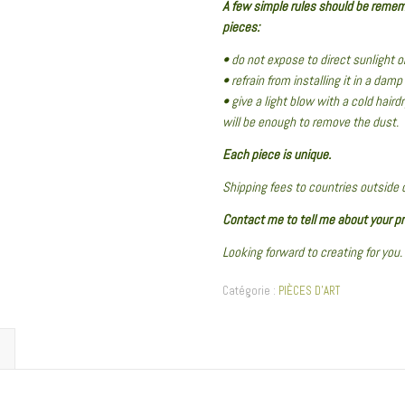
A few simple rules should be remem
pieces:
• do not expose to direct sunlight 
• refrain from installing it in a dam
• give a light blow with a cold hair
will be enough to remove the dust.
Each piece is unique.
Shipping fees to countries outside 
Contact me to tell me about your pr
Looking forward to creating for you.
Catégorie :
PIÈCES D'ART