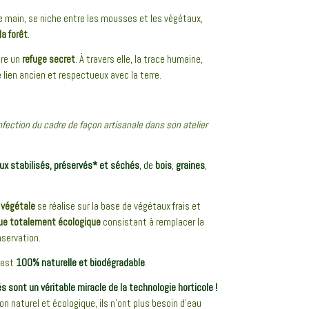
 main, se niche entre les mousses et les végétaux,
a forêt
.
tre un
refuge secret
. À travers elle, la trace humaine,
e lien ancien et respectueux avec la terre.
nfection du cadre de façon artisanale dans son atelier
ux stabilisés, préservés* et séchés
, de
bois
,
graines
,
n végétale
se réalise sur la base de végétaux frais et
ue totalement écologique
consistant à remplacer la
nservation.
 est
100% naturelle et biodégradable
.
 sont un véritable miracle de la technologie horticole !
n naturel et écologique, ils n’ont plus besoin d’eau