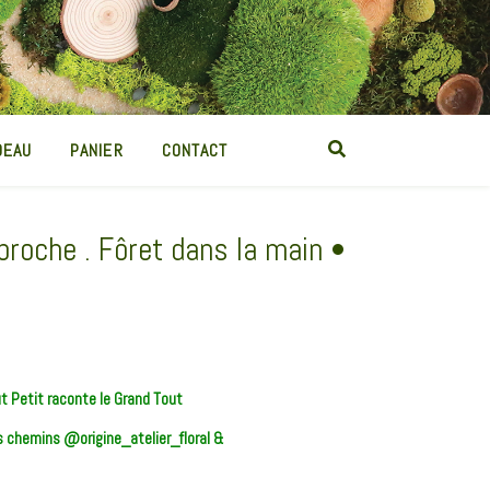
DEAU
PANIER
CONTACT
broche . Fôret dans la main •
 Petit raconte le Grand Tout
es chemins @origine_atelier_floral &