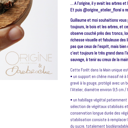
… A l’origine, il y avait les arbres et
Et puis @origine_atelier_floral a
Guillaume et moi souhaitions vous 
toujours, le bois et les arbres, et
observe couché près des troncs, lors
richesse visuelle et fabuleuse des 
pas que ceux de l’esprit, mais bien
c’est toujours le très grand dans l
sauvage, à tenir au creux de la main
Cette Forêt dans la Main unique es
• un support en chêne massif né à l
gravé à la gouge, protégé avec un b
l’Atelier, diamètre environ 9,5 cm /
•
un habillage végétal patiemment réa
sélection de végétaux stabilisés e
conservation longue durée des vég
stabilisation consiste à remplacer 
du sucre, totalement biodégradable