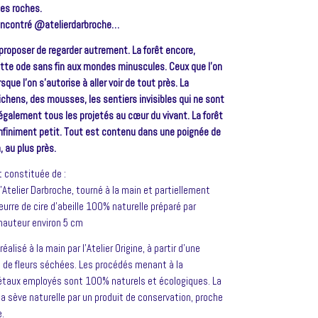
 les roches.
 rencontré @atelierdarbroche…
proposer de regarder autrement. La forêt encore,
 cette ode sans fin aux mondes minuscules. Ceux que l’on
que l’on s’autorise à aller voir de tout près. La
lichens, des mousses, les sentiers invisibles qui ne sont
 également tous les projetés au cœur du vivant. La forêt
’infiniment petit. Tout est contenu dans une poignée de
, au plus près.
t constituée de :
’Atelier Darbroche, tourné à la main et partiellement
eurre de cire d’abeille 100% naturelle préparé par
 hauteur environ 5 cm
lisé à la main par l’Atelier Origine, à partir d’une
t de fleurs séchées. Les procédés menant à la
étaux employés sont 100% naturels et écologiques. La
la sève naturelle par un produit de conservation, proche
.