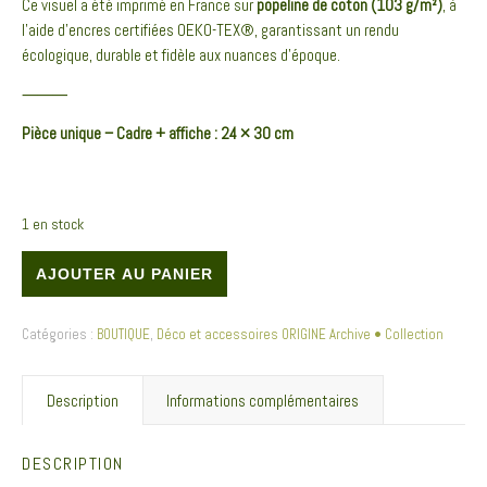
Ce visuel a été imprimé en France sur
popeline de coton (103 g/m²)
, à
l’aide d’encres certifiées OEKO-TEX®, garantissant un rendu
écologique, durable et fidèle aux nuances d’époque.
⸻
Pièce unique – Cadre + affiche : 24 × 30 cm
1 en stock
quantité de Affiche textile encadrée Chêne . Archive • Collection • Corylus
AJOUTER AU PANIER
Catégories :
BOUTIQUE
,
Déco et accessoires ORIGINE Archive • Collection
Description
Informations complémentaires
DESCRIPTION