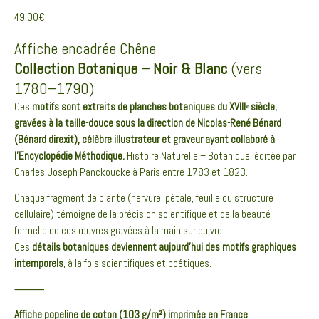
49,00
€
Affiche encadrée Chêne
Collection Botanique – Noir & Blanc
(vers
1780–1790)
Ces
motifs sont extraits de planches botaniques du XVIIIᵉ siècle,
gravées à la taille-douce sous la direction de Nicolas-René Bénard
(Bénard direxit), célèbre illustrateur et graveur ayant collaboré à
l’Encyclopédie Méthodique.
Histoire Naturelle – Botanique, éditée par
Charles-Joseph Panckoucke à Paris entre 1783 et 1823.
Chaque fragment de plante (nervure, pétale, feuille ou structure
cellulaire) témoigne de la précision scientifique et de la beauté
formelle de ces œuvres gravées à la main sur cuivre.
Ces
détails botaniques deviennent aujourd’hui des motifs graphiques
intemporels
, à la fois scientifiques et poétiques.
⸻
Affiche popeline de coton (103 g/m²) imprimée en France
.